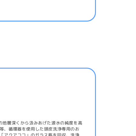
の地層深くから汲みあげた源水の純度を高
等、循環器を使用した頭皮洗浄専用のお
た「アクアココ」のガラス瓶を回収、洗浄